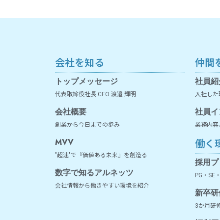
会社を知る
仲間
トップメッセージ
社員紹
代表取締役社長 CEO 渡邉 輝明
入社した
会社概要
社員イ
創業から今日までの歩み
業務内容
働く
MVV
"超速"で『価値ある未来』を創造る
採用プ
数字で知るアルネッツ
PG・SE
会社情報から働きやすい環境を紹介
新卒研
3か月研