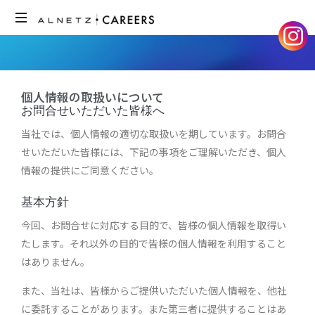
ア
ル
ネ
ッ
個人情報の取扱いについて
お問合せいただいた皆様へ
ツ
の
当社では、個人情報の適切な取扱いを期しています。お問合
採
せいただいた皆様には、下記の事項をご理解いただき、個人
用
情報の提供にご同意ください。
サ
イ
基本方針
ト
で
今回、お問合せに対応する目的で、皆様の個人情報を取得い
す。
たします。それ以外の目的で皆様の個人情報を利用すること
メ
はありません。
ン
バ
また、当社は、皆様からご提供いただいた個人情報を、他社
ー
に委託することがあります。また第三者に提供することはあ
の