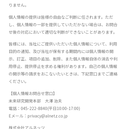
紹
りません。
介
個人情報の提供は皆様の自由なご判断に任されます。ただ
を
中
し、個人情報の一部を提供していただかない場合は、お問合
心
せ後の対応において適切な判断ができないことがあります。
に、
採
皆様には、当社にご提供いただいた個人情報について、利用
用
目的の通知、及び当社が保有する期間内には個人情報の開
に
示、訂正、項目の追加、削除、また個人情報自体の消去や利
関
用停止、提供停止を求める権利があります。自己の個人情報
す
の開示等の請求をおこないたいときは、下記窓口までご連絡
る
情
ください。
報
【個人情報お問合せ窓口】
を
発
未来研究開発本部 大澤 治夫
信
電話：045-222-8840(平日10:00-17:00)
し
Eメール：privacy@alnetz.co.jp
ま
す。
株式会社アルネッツ