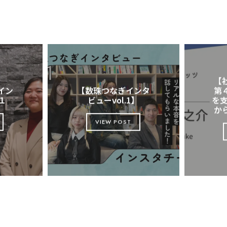
E
【
イン
【数珠つなぎインタ
第
t１
ビューvol.1】​
を支
か
に
VIEW POST
に