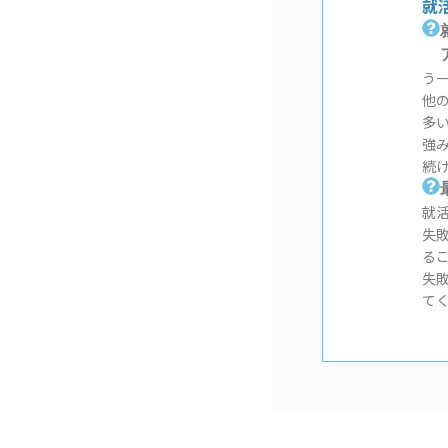
就
う
他
多
強
続
就
失
る
失
て