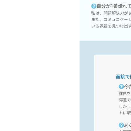
自分が1番優れ
私は、問題解決力が
また、コミュニケー
いる課題を見つけ出
面接で
今
課題を
得意で
しかし
トに取
あ