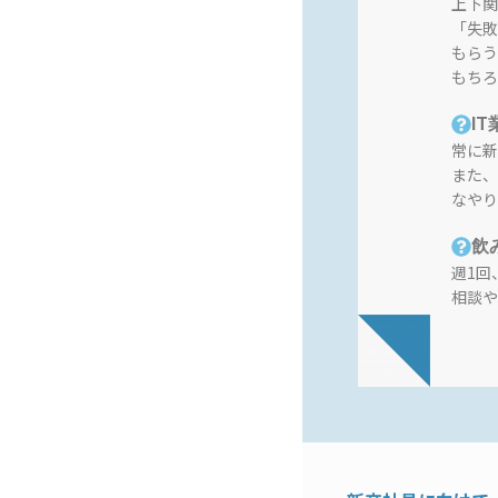
上下関
「失敗
もらう
もちろ
I
常に新
また、
なやり
飲
週1回
相談や