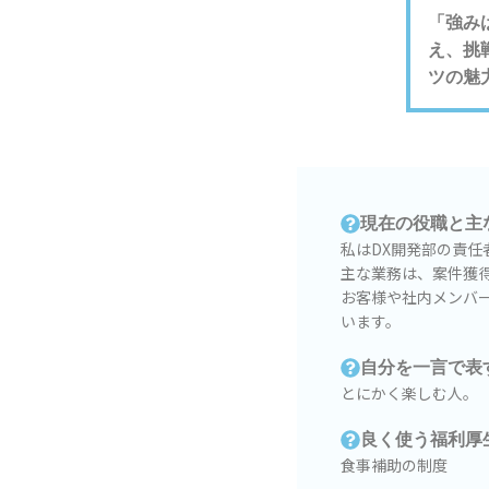
「強み
え、挑
ツの魅
現在の役職と主
私はDX開発部の責
主な業務は、案件獲
お客様や社内メンバ
います。
自分を一言で表
とにかく楽しむ人。
良く使う福利厚
食事補助の制度