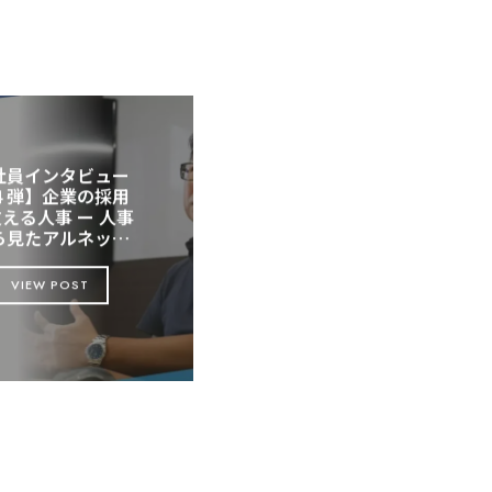
社員インタビュー
４弾】企業の採用
える人事 ー 人事
ら見たアルネッツ
ついて、道上さん
聞いてみました！
VIEW POST