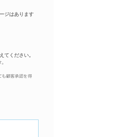
ージはあります
教えてください。
す。
ても顧客承認を得