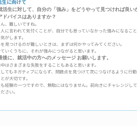
活生に向けて
就活生に対して、自分の「強み」をどうやって見つければ良い
アドバイスはありますか？
ーん、難しいですね。
の人に言われて気付くことが、自分でも思っていなかった強みになるこ
い気がします。
みを見つけるのが難しいときは、まずは何かやってみてください。
けていくうちに、それが強みにつながると思います。
最後に、就活中の方へのメッセージ お願いします。
活中はさまざまな失敗をすることもあると思います。
敗してもネガティブにならず、問題点を見つけて次につなげるように行動
ことが大切です。
敗も経験の一つですので、無駄にはなりません。前向きにチャレンジし
ください。