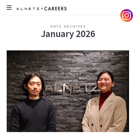
ア
DATE ARCHIVES
ル
January 2026
ネ
ッ
ツ
の
採
用
サ
イ
ト
で
す。
メ
ン
バ
ー
の