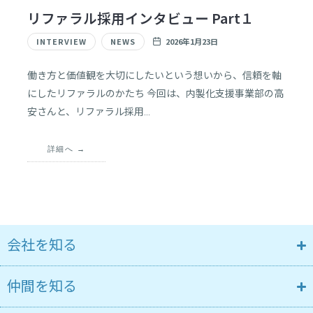
紹
リファラル採用インタビュー Part１
介
を
INTERVIEW
NEWS
2026年1月23日
中
心
働き方と価値観を大切にしたいという想いから、信頼を軸
に、
にしたリファラルのかたち 今回は、内製化支援事業部の高
採
安さんと、リファラル採用…
用
に
関
詳細へ
す
る
情
報
を
発
会社を知る
信
し
仲間を知る
ま
す。