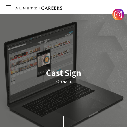
ア
ル
ネ
ッ
ツ
の
採
用
サ
Cast Sign
イ
ト
SHARE
で
す。
メ
ン
バ
ー
の