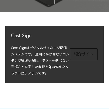
紹
介
を
中
心
に、
Cast Sign
採
用
に
Cast Signはデジタルサイネージ配信
関
紹介サイト
システムです。 運用にかかせないコン
す
テンツ管理や配信、使う人を選ばない
る
手軽さと充実した機能を兼ね備えたク
情
ラウド型システムです。
報
を
発
信
し
ま
す。