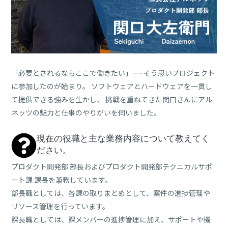
紹
介
を
中
心
に、
「必要とされるならここで働きたい」——そう思いプロジェクト
採
用
に参加したのが始まり。 ソフトウェアとハードウェアを一貫し
に
て提供できる強みを生かし、 挑戦を重ねてきた関口さんにアル
関
ネッツの魅力と仕事のやりがいを伺いました。
す
る
現在の役職と主な業務内容について教えてく
情
ださい。
報
を
プロダクト開発部 部長およびプロダクト開発部テクニカルサポ
発
ート課 課長を兼務しています。
信
部長職としては、各課の取りまとめとして、案件の進捗管理や
し
リソース管理を行っています。
ま
課長職としては、課メンバーの進捗管理に加え、サポートや機
す。