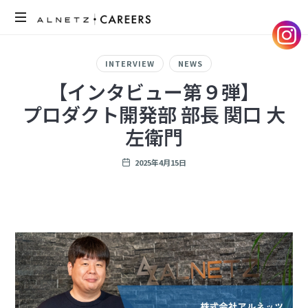
ア
ル
INTERVIEW
NEWS
ネ
【インタビュー第９弾】
ッ
プロダクト開発部 部長 関口 大
ツ
の
左衛門
採
用
2025年4月15日
サ
イ
ト
で
す。
メ
ン
バ
ー
の