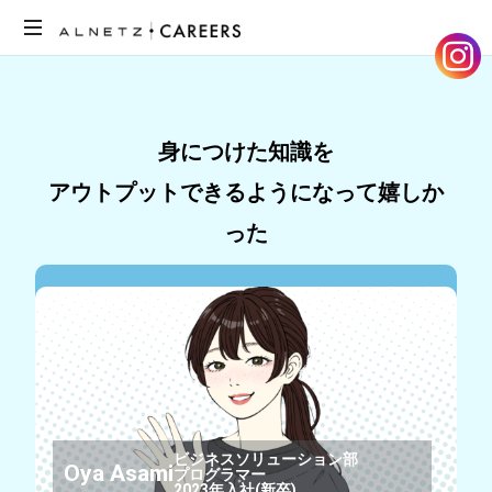
ア
ル
ネ
ッ
身につけた知識を
ツ
アウトプットできるようになって嬉しか
の
採
った
用
サ
イ
ト
で
す。
メ
ン
バ
ビジネスソリューション部
ー
Oya Asami
プログラマー
の
2023年入社(新卒)