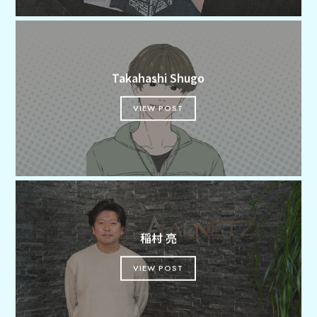
Takahashi Shugo
VIEW POST
稲村 亮
VIEW POST