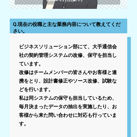
紹
介
を
Q.現在の役職と主な業務内容について教えてくだ
中
さい。
心
に、
採
ビジネスソリューション部にて、大手通信会
用
社の契約管理システムの改修、保守を担当し
に
ています。
関
改修はチームメンバーの皆さんやお客様と連
す
る
携をとり、設計書修正やソース改修、試験な
情
どを行います。
報
私は同システムの保守も担当しているため、
を
発
毎月決まったデータの抽出を実施したり、お
信
客様から来た問い合わせに対応も行っていま
し
す。
ま
す。