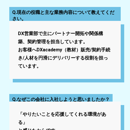
紹
介
Q.現在の役職と主な業務内容について教えてくだ
を
さい。
中
心
DX営業部で主にパートナー開拓や関係構
に、
築、契約管理を担当しています。
採
用
お客様へDXacademy（教材）販売/契約手続
に
き/人材を円滑にデリバリーする役割を担っ
関
ています。
す
る
情
報
を
Q.なぜこの会社に入社しようと思いましたか？
発
信
し
「やりたいことを応援してくれる環境があ
ま
る」
す。