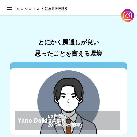
ア
ル
ネ
ッ
とにかく風通しが良い
ツ
思ったことを言える環境
の
採
用
サ
イ
ト
で
す。
メ
ン
DX営業部
Yano
Daiki
営業
課長
バ
2017年入社(新卒)
ー
の