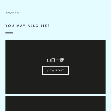
member
YOU MAY ALSO LIKE
山口 一彦
VIEW POST