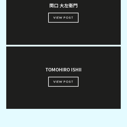
関口 大左衛門
VIEW POST
TOMOHIRO ISHII
VIEW POST