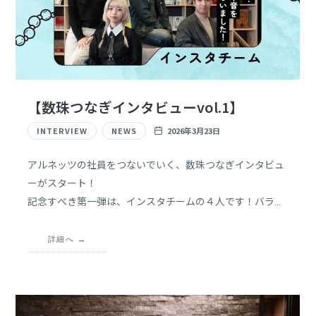
【数珠つなぎインタビューvol.1】​
INTERVIEW
NEWS
2026年3月23日
アルネッツの社員をつないでいく、数珠つなぎインタビュ
ーがスタート！
記念すべき第一弾は、インスタチームの４人です！バラバ
ラの部署に配属された４人に、入社の決め手から仕事でテ
ンションMAXになる瞬間、休日の過ごし方まで、リアルな
詳細へ
本音を話してもらいました！