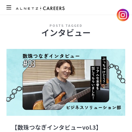
ア
POSTS TAGGED
ル
インタビュー
ネ
ッ
ツ
の
採
用
サ
イ
ト
で
す。
メ
ン
バ
ー
【数珠つなぎインタビューvol.3】​
の