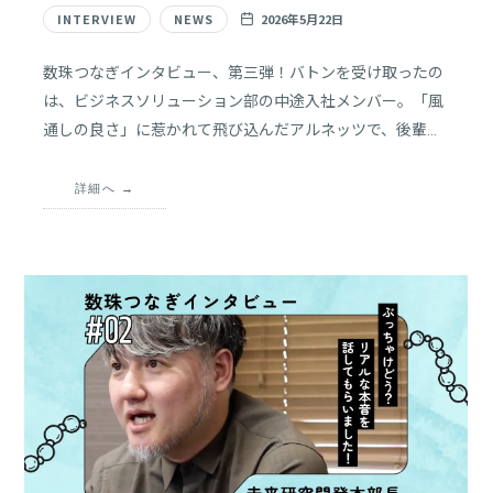
紹
INTERVIEW
NEWS
2026年5月22日
介
を
数珠つなぎインタビュー、第三弾！バトンを受け取ったの
中
は、ビジネスソリューション部の中途入社メンバー。「風
心
通しの良さ」に惹かれて飛び込んだアルネッツで、後輩を
に、
育てながらPMへのキャリアを切り拓く彼が語る、仕事の
採
用
リアルとは？デッドラインに追い込まれた修羅場から、ラ
詳細へ
に
イブ活動に全力投球の休日まで、本音たっぷりにお届けし
関
ます！
す
る
情
報
を
発
信
し
ま
す。