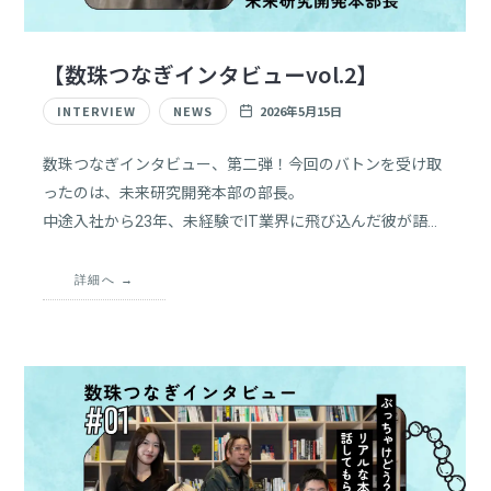
【数珠つなぎインタビューvol.2】​
INTERVIEW
NEWS
2026年5月15日
数珠つなぎインタビュー、第二弾！今回のバトンを受け取
ったのは、未来研究開発本部の部長。
中途入社から23年、未経験でIT業界に飛び込んだ彼が語
る、「仕事のリアルとは？」「テンションが上がる瞬間」
から、「ライブで腰をやった休日エピソード」まで、本音
詳細へ
トークをたっぷりお届けします！