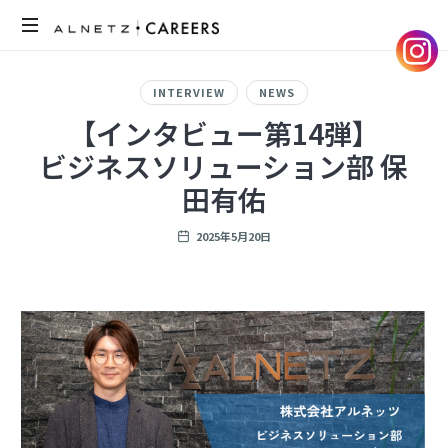
ア
ル
INTERVIEW
NEWS
ネ
【インタビュー第14弾】
ッ
ビジネスソリューション部 保
ツ
の
田有佑
採
用
2025年5月20日
サ
イ
ト
で
す。
メ
ン
バ
ー
の