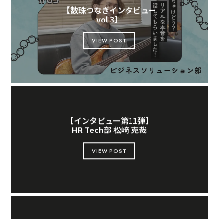
【数珠つなぎインタビュー
vol.3】​
VIEW POST
【インタビュー第11弾】
HR Tech部 松﨑 克哉
VIEW POST