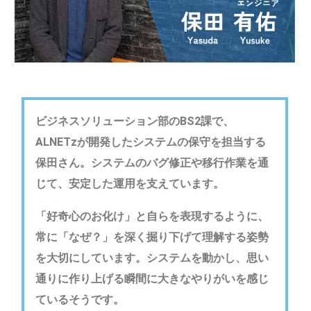
紹
介
を
中
心
に、
採
用
ビジネスソリューション部のBS2課で、
に
ALNETzが開発したシステムの保守を担当する
関
保田さん。システムのバグ修正や移行作業を通
す
る
じて、安定した運用を支えています。
情
報
「好奇心のお化け」と自らを表現するように、
を
常に「なぜ？」を深く掘り下げて理解する姿勢
発
信
を大切にしています。システムを動かし、思い
し
通りに作り上げる瞬間に大きなやりがいを感じ
ま
ているそうです。
す。