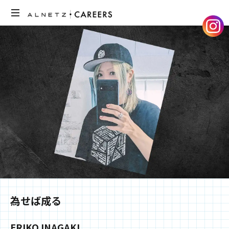
ア
ル
ネ
ッ
ツ
の
採
用
サ
イ
ト
で
す。
メ
ン
為せば成る
バ
ー
ERIKO INAGAKI
の