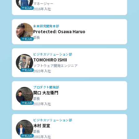
マネージャー
中途入社
2016年入社
未来研究開発本部
Protected: Osawa Haruo
部長
中途入社
ビジネスソリューション部
TOMOHIRO ISHII
ソフトウェア開発エンジニア
中途入社
2023年入社
プロダクト開発部
関口 大左衛門
部長
中途入社
2013年入社
ビジネスソリューション部
木村 至宣
部長
中途入社
2001年入社