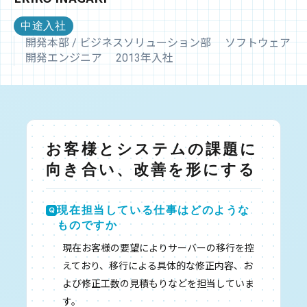
紹
中途入社
介
を
開発本部 / ビジネスソリューション部 ソフトウェア
中
開発エンジニア 2013年入社
心
に、
採
用
に
お客様とシステムの課題に
関
す
向き合い、改善を形にする
る
情
報
現在担当している仕事はどのような
を
ものですか
発
現在お客様の要望によりサーバーの移行を控
信
えており、移行による具体的な修正内容、お
し
よび修正工数の見積もりなどを担当していま
ま
す。
す。