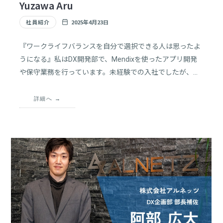
Yuzawa Aru
社員紹介
2025年4月23日
『ワークライフバランスを自分で選択できる人は思ったよ
うになる』私はDX開発部で、Mendixを使ったアプリ開発
や保守業務を行っています。未経験での入社でしたが、
「成長できる環境」が整っていると感じ、チャレンジを決
めました。チームとの対話を大切にしながら、複数の視点
詳細へ
を持つことを心がけています。少しずつ知識が繋がってい
く感覚が、やりがいにつながっています。挑戦し続け、柔
軟なエンジニアを目指しています。