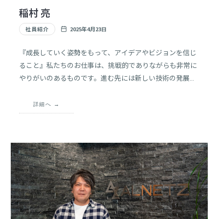
紹
稲村 亮
介
を
社員紹介
2025年4月23日
中
心
『成長していく姿勢をもって、アイデアやビジョンを信じ
に、
ること』私たちのお仕事は、挑戦的でありながらも非常に
採
やりがいのあるものです。進む先には新しい技術の発展、
用
革新的なアイディアの実現、そして絶え間ない学びが待っ
に
ています。最初の一歩が難しいかもしれませんが、努力と
関
詳細へ
す
情熱があればどんな困難も乗り越えることができます。
る
情
報
を
発
信
し
ま
す。