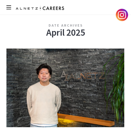
ア
DATE ARCHIVES
ル
April 2025
ネ
ッ
ツ
の
採
用
サ
イ
ト
で
す。
メ
ン
バ
ー
の